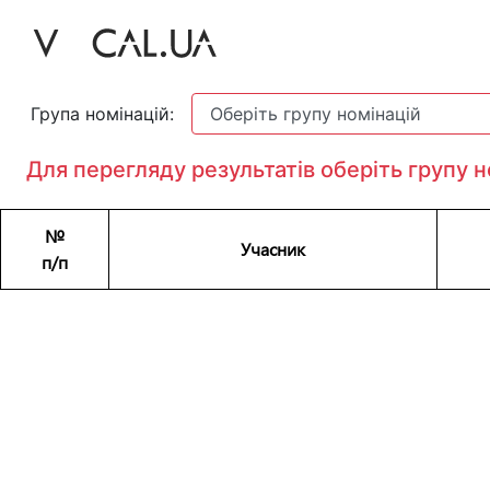
Головна
Група номінацій:
Для перегляду результатів оберіть групу н
№
Учасник
п/п